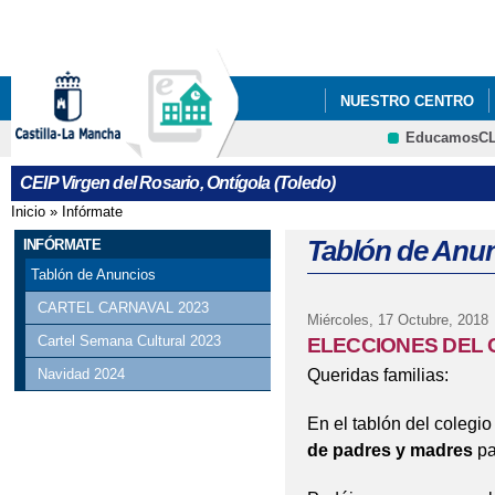
Pa
co
pri
NUESTRO CENTRO
EducamosC
INFÓRMATE
CONT
CRFP
CEIP Virgen del Rosario, Ontígola (Toledo)
GALERÍA DE FOTOS
Inicio
»
Infórmate
Se encuentra usted aquí
Tablón de Anu
INFÓRMATE
Tablón de Anuncios
CARTEL CARNAVAL 2023
Miércoles, 17 Octubre, 2018
Cartel Semana Cultural 2023
ELECCIONES DEL
Queridas familias:
Navidad 2024
En el tablón del colegi
de padres y madres
pa