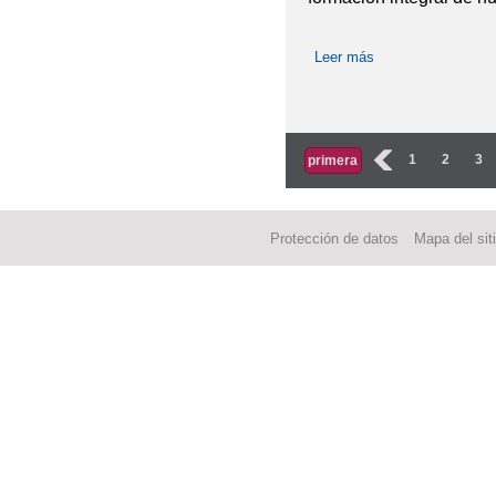
Leer más
sobre CEIP VIRG
GLOBAL (UNICEF
Páginas
‹
1
2
3
primera
Protección de datos
Mapa del sit