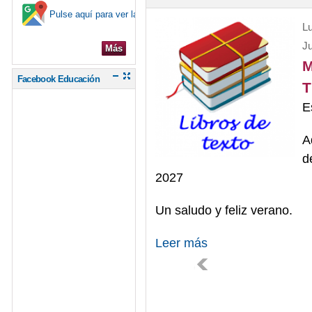
Pulse aquí para ver la ubicación en el mapa
Lu
Ju
Más
M
Facebook Educación
T
E
A
d
2027
Un saludo y feliz verano.
Leer más