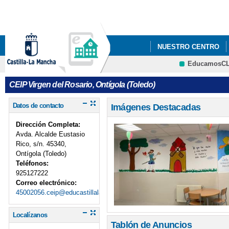
Pa
co
pri
NUESTRO CENTRO
EducamosC
INFÓRMATE
CONT
CRFP
CEIP Virgen del Rosario, Ontígola (Toledo)
GALERÍA DE FOTOS
Datos de contacto
Imágenes Destacadas
Dirección Completa:
Avda. Alcalde Eustasio
Rico, s/n. 45340,
Ontígola (Toledo)
Teléfonos:
925127222
Correo electrónico:
45002056.ceip@educastillalamancha.es
Localízanos
Tablón de Anuncios