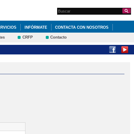
Search this site
Formulario de
búsqueda
RVICIOS
INFÓRMATE
CONTACTA CON NOSOTROS
tes
CRFP
Contacto
E CANDIDATOS (CONSEJO ESCOLAR)