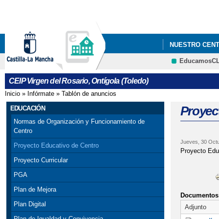
NUESTRO CEN
EducamosC
CARTEL JORNA
CEIP Virgen del Rosario, Ontígola (Toledo)
Inicio
»
Infórmate
»
Tablón de anuncios
Se encuentra usted aquí
Proyec
EDUCACIÓN
Normas de Organización y Funcionamiento de
Centro
Jueves, 30 Octu
Proyecto Educativo de Centro
Proyecto Edu
Proyecto Curricular
PGA
Plan de Mejora
Documentos 
Plan Digital
Adjunto
Plan de Igualdad y Convivencia