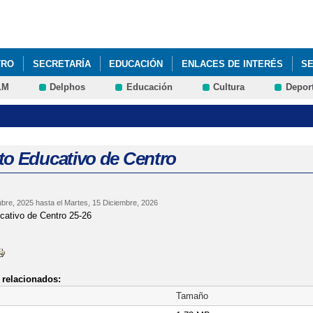
Pasar al
contenido
principal
TRO
SECRETARÍA
EDUCACIÓN
ENLACES DE INTERÉS
SE
LM
Delphos
Educación
Cultura
Depor
DA PUERTAS ABIERTAS
GALERÍA DE FOTOS
PROCLAMACIÓN D
to Educativo de Centro
bre, 2025
hasta el
Martes, 15 Diciembre, 2026
cativo de Centro 25-26
relacionados:
Tamaño