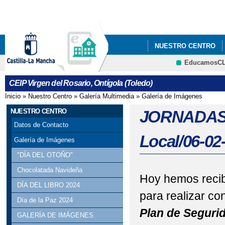
Pa
co
pri
NUESTRO CENTRO
EducamosC
INFÓRMATE
CONT
CRFP
CEIP Virgen del Rosario, Ontígola (Toledo)
GALERÍA DE FOTOS
Inicio
»
Nuestro Centro
»
Galería Multimedia
»
Galería de Imágenes
Se encuentra usted aquí
NUESTRO CENTRO
JORNADAS 
Datos de Contacto
Local/06-02
Galería de Imágenes
"DÍA DEL OTOÑO"
Chocolatada Navideña
Hoy hemos recib
DÍA DEL LIBRO 2024
para realizar c
Día de la Paz 2024
Plan de Segurid
GALERÍA DE IMÁGENES