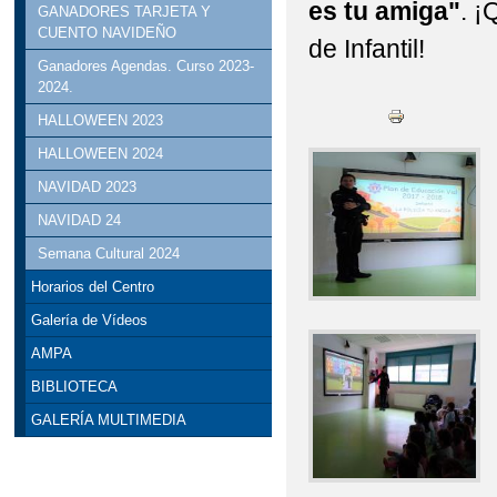
es tu amiga"
. ¡
GANADORES TARJETA Y
CUENTO NAVIDEÑO
de Infantil!
Ganadores Agendas. Curso 2023-
2024.
HALLOWEEN 2023
HALLOWEEN 2024
NAVIDAD 2023
NAVIDAD 24
Semana Cultural 2024
Horarios del Centro
Galería de Vídeos
AMPA
BIBLIOTECA
GALERÍA MULTIMEDIA