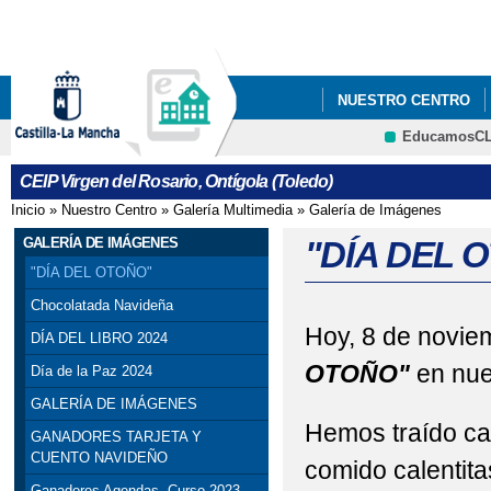
Pa
co
pri
NUESTRO CENTRO
EducamosC
INFÓRMATE
CONT
CRFP
CEIP Virgen del Rosario, Ontígola (Toledo)
GALERÍA DE FOTOS
Inicio
»
Nuestro Centro
»
Galería Multimedia
»
Galería de Imágenes
Se encuentra usted aquí
GALERÍA DE IMÁGENES
"DÍA DEL 
"DÍA DEL OTOÑO"
Chocolatada Navideña
Hoy, 8 de novie
DÍA DEL LIBRO 2024
OTOÑO"
en nue
Día de la Paz 2024
GALERÍA DE IMÁGENES
Hemos traído ca
GANADORES TARJETA Y
CUENTO NAVIDEÑO
comido calentit
Ganadores Agendas. Curso 2023-